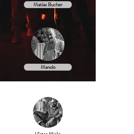
Matías Bucher
Manolo
COCINA