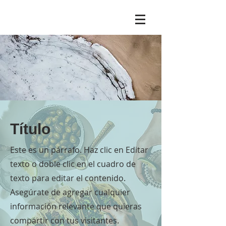
Título
Este es un párrafo. Haz clic en Editar
texto o doble clic en el cuadro de
texto para editar el contenido.
Asegúrate de agregar cualquier
información relevante que quieras
compartir con tus visitantes.